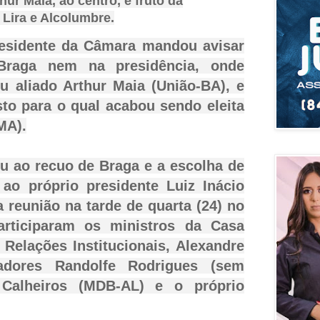
hur Maia, ao centro, é fruto da
 Lira e Alcolumbre.
residente da Câmara mandou avisar
 Braga nem na presidência, onde
u aliado Arthur Maia (União-BA), e
sto para o qual acabou sendo eleita
MA).
u ao recuo de Braga e a escolha de
o ao próprio presidente Luiz Inácio
 reunião na tarde de quarta (24) no
articiparam os ministros da Casa
s Relações Institucionais, Alexandre
adores Randolfe Rodrigues (sem
 Calheiros (MDB-AL) e o próprio