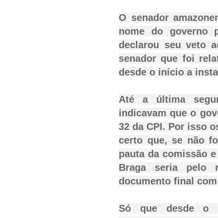
O senador amazonens
nome do governo p
declarou seu veto a
senador que foi rel
desde o início a inst
Até a última segu
indicavam que o gov
32 da CPI. Por isso 
certo que, se não f
pauta da comissão e
Braga seria pelo 
documento final com 
Só que desde o i