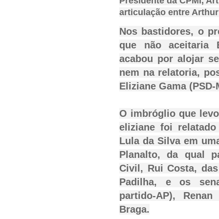
Presidente da CPMI, Art
articulação entre Arthur
Nos bastidores, o p
que não aceitaria
acabou por alojar se
nem na relatoria, po
Eliziane Gama (PSD-
O imbróglio que levo
eliziane foi relatad
Lula da Silva em uma
Planalto, da qual p
Civil, Rui Costa, da
Padilha, e os sen
partido-AP), Renan
Braga.