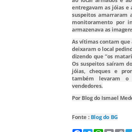
ao local armados e a
entregavam as jóias e 
suspeitos amarraram a
monitoramento por im
armazenava as imagens 
As vítimas contam que 
deixaram o local pedin
dizendo que “os matari
Os suspeitos saíram do
jóias, cheques e prom
também levaram o c
vendedores.
Por Blog do Ismael Mede
Fonte :
Blog do BG
F
T
W
P
C