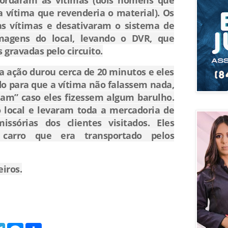
bordaram as vítimas (dois homens que
a vítima que revenderia o material). Os
s vítimas e desativaram o sistema de
agens do local, levando o DVR, que
gravadas pelo circuito.
a ação durou cerca de 20 minutos e eles
do para que a vítima não falassem nada,
am” caso eles fizessem algum barulho.
 local e levaram toda a mercadoria de
issórias dos clientes visitados. Eles
arro que era transportado pelos
iros.
T
M
S