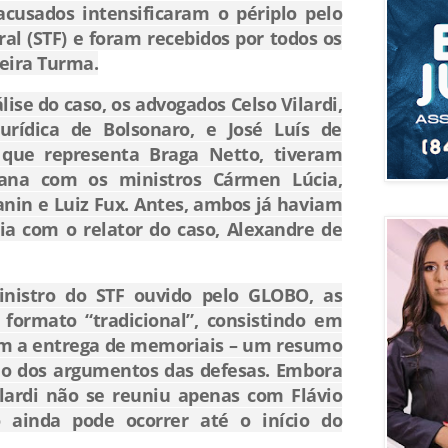
cusados intensificaram o périplo pelo
al (STF) e foram recebidos por todos os
meira Turma.
lise do caso, os advogados Celso Vilardi,
urídica de Bolsonaro, e José Luís de
, que representa Braga Netto, tiveram
ana com os ministros Cármen Lúcia,
Zanin e Luiz Fux. Antes, ambos já haviam
a com o relator do caso, Alexandre de
istro do STF ouvido pelo GLOBO, as
formato “tradicional”, consistindo em
m a entrega de memoriais – um resumo
ão dos argumentos das defesas. Embora
ilardi não se reuniu apenas com Flávio
 ainda pode ocorrer até o início do