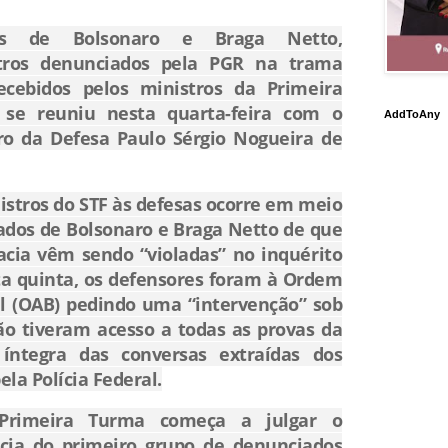
s de Bolsonaro e Braga Netto,
tros denunciados pela PGR na trama
ecebidos pelos ministros da Primeira
se reuniu nesta quarta-feira com o
AddToAny
ro da Defesa Paulo Sérgio Nogueira de
stros do STF às defesas ocorre em meio
ados de Bolsonaro e Braga Netto de que
acia vêm sendo “violadas” no inquérito
ta quinta, os defensores foram à Ordem
l (OAB) pedindo uma “intervenção” sob
o tiveram acesso a todas as provas da
 íntegra das conversas extraídas dos
la Polícia Federal.
a Primeira Turma começa a julgar o
cia do primeiro grupo de denunciados