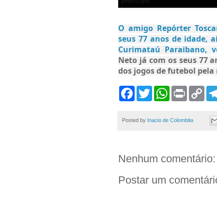
O amigo Repórter Tosca
seus 77 anos de idade, a
Curimataú Paraibano, v
Neto já com os seus 77 a
dos jogos de futebol pela
F
T
W
P
C
a
w
h
r
o
c
i
a
i
p
e
t
t
n
y
b
t
s
t
L
Posted by
Inacio de Colombita
o
e
A
i
o
r
p
n
k
p
k
Nenhum comentário:
Postar um comentári