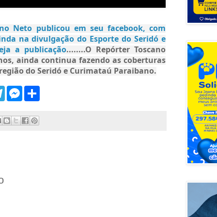
no Neto publicou em seu facebook, com
inda na divulgação do Esporte do Seridó e
eja a publicação
........O Repórter Toscano
nos, ainda continua fazendo as coberturas
 região do Seridó e Curimataú Paraibano.
T
M
S
e
e
h
l
s
a
e
s
r
g
e
e
r
n
a
g
m
e
r
o