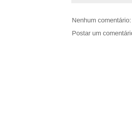
o
e
A
i
o
r
p
n
k
p
k
Nenhum comentário:
Postar um comentári