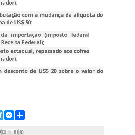
rador).
ibutação com a mudança da alíquota do
a de US$ 50:
de importação (imposto federal
Receita Federal);
sto estadual, repassado aos cofres
rador).
m desconto de US$ 20 sobre o valor do
T
M
S
e
e
h
l
s
a
e
s
r
g
e
e