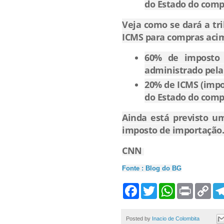
do Estado do comp
Veja como se dará a tr
ICMS para compras acim
60% de imposto 
administrado pela 
20% de ICMS (impo
do Estado do comp
Ainda está previsto u
imposto de importação.
CNN
Fonte : Blog do BG
F
T
W
P
C
a
w
h
r
o
c
i
a
i
p
e
t
t
n
y
b
t
s
t
L
Posted by
Inacio de Colombita