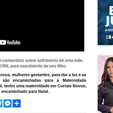
om comentário sobre sofrimento de uma mãe,
al RN, para nascimento de seu filho.
Novos, mulheres gestantes, para dar a luz e as
, são encaminhadas para a Maternidade
N, tenho
uma maternidade em Currais Novos,
é encaminhado para Natal.
T
M
S
e
e
h
l
s
a