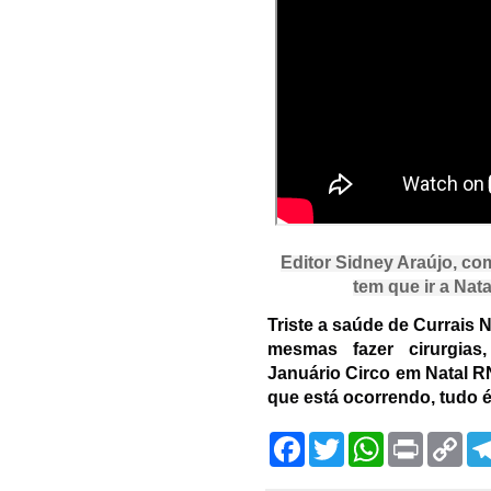
Editor Sidney Araújo, c
tem que ir a Nat
Triste a saúde de Currais 
mesmas fazer cirurgias
Januário Circo em Natal R
que está ocorrendo, tudo 
F
T
W
P
C
a
w
h
r
o
c
i
a
i
p