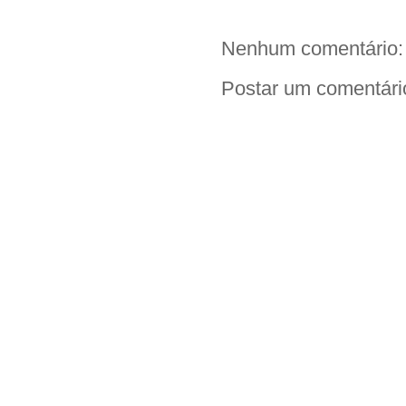
o
r
p
n
k
p
k
Nenhum comentário:
Postar um comentári