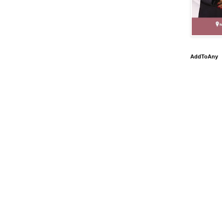
AddToAny