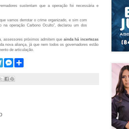
vernadores sustentam que a operação foi necessária e
que vamos derrotar o crime organizado, e sim com
to na operação Carbono Oculto”, declarou um dos
s
, assessores próximos admitem que
ainda há incertezas
da nova aliança, já que nem todos os governadores estão
ento de articulação.
T
M
S
e
e
h
l
s
a
e
s
r
g
e
e
r
n
a
g
m
e
r
o