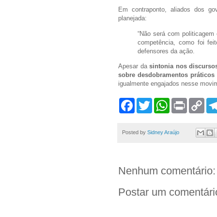
Em contraponto, aliados dos go
planejada:
“Não será com politicagem 
competência, como foi fei
defensores da ação.
Apesar da
sintonia nos discurso
sobre desdobramentos práticos
igualmente engajados nesse movim
F
T
W
P
C
a
w
h
r
o
c
i
a
i
p
e
t
t
n
y
b
t
s
t
L
Posted by
Sidney Araújo
o
e
A
i
o
r
p
n
k
p
k
Nenhum comentário:
Postar um comentári