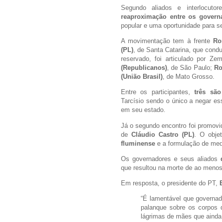
Segundo aliados e interlocuto
reaproximação entre os govern
popular e uma oportunidade para se 
A movimentação tem à frente
Ro
(PL)
, de Santa Catarina, que condu
reservado, foi articulado por Z
(Republicanos)
, de São Paulo;
Ro
(União Brasil)
, de Mato Grosso.
Entre os participantes,
três sã
Tarcísio sendo o único a negar ess
em seu estado.
Já o segundo encontro foi promovi
de
Cláudio Castro (PL)
. O objet
fluminense
e a formulação de medi
Os governadores e seus aliados
que resultou na morte de ao menos
Em resposta, o presidente do PT,
“É lamentável que governad
palanque sobre os corpos
lágrimas de mães que ainda 