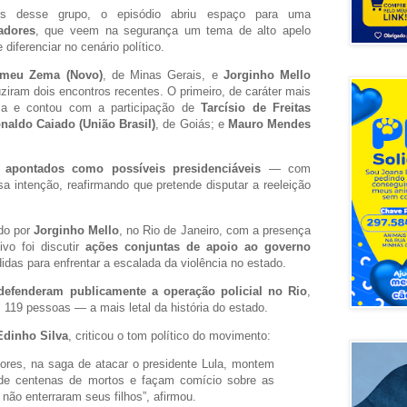
res desse grupo, o episódio abriu espaço para uma
adores
, que veem na segurança um tema de alto apelo
diferenciar no cenário político.
meu Zema (Novo)
, de Minas Gerais, e
Jorginho Mello
ziram dois encontros recentes. O primeiro, de caráter mais
ema e contou com a participação de
Tarcísio de Freitas
naldo Caiado (União Brasil)
, de Goiás; e
Mauro Mendes
o apontados como possíveis presidenciáveis
— com
a intenção, reafirmando que pretende disputar a reeleição
do por
Jorginho Mello
, no Rio de Janeiro, com a presença
ivo foi discutir
ações conjuntas de apoio ao governo
das para enfrentar a escalada da violência no estado.
defenderam publicamente a operação policial no Rio
,
 119 pessoas — a mais letal da história do estado.
Edinho Silva
, criticou o tom político do movimento:
ores, na saga de atacar o presidente Lula, montem
 de centenas de mortos e façam comício sobre as
não enterraram seus filhos”, afirmou.