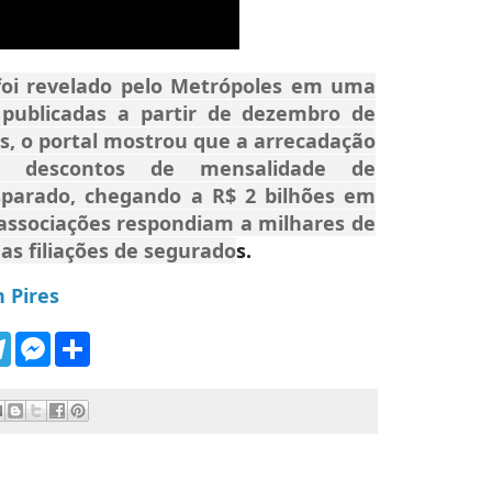
foi revelado pelo Metrópoles em uma
 publicadas a partir de dezembro de
s, o portal mostrou que a arrecadação
m descontos de mensalidade de
sparado, chegando a R$ 2 bilhões em
associações respondiam a milhares de
as filiações de segurado
s.
 Pires
T
M
S
e
e
h
l
s
a
e
s
r
g
e
e
r
n
a
g
m
e
r