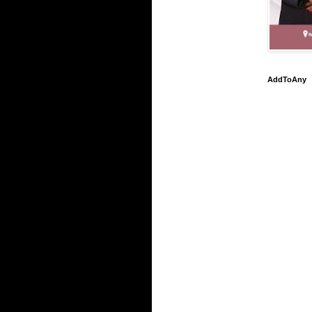
AddToAny