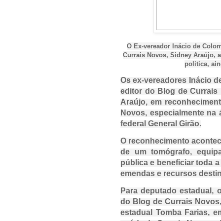
O Ex-vereador Inácio de Colom
Currais Novos, Sidney Araújo, 
politica, a
Os ex-vereadores Inácio d
editor do Blog de Currais
Araújo, em reconhecimento
Novos, especialmente na 
federal
General Girão
.
O reconhecimento acontece
de um tomógrafo, equipa
pública e beneficiar toda 
emendas e recursos destin
Para deputado estadual, o
do Blog de Currais Novos,
estadual
Tomba Farias
, e