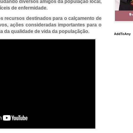
judando diversos amigos da população local,
íceis de enfermidade.
 recursos destinados para o calçamento de
vos, ações consideradas importantes para o
a da qualidade de vida da populaçãção.
AddToAny