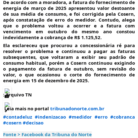
De acordo com a moradora, a fatura do fornecimento de 
energia de março de 2025 apresentou valor destoante 
de sua média de consumo, e foi corrigida pela Cosern, 
após constatação de erro do medidor. Contudo, alega 
que o problema voltou a ocorrer e a fatura com 
vencimento em outubro do mesmo ano constou 
indevidamente a cobrança de R$ 1.125,52. 
Ela esclareceu que procurou a concessionária ré para 
resolver o problema e continuou a pagar as faturas 
subsequentes, que voltaram a exibir seu padrão de 
consumo habitual, porém a Cosern continuou exigindo 
o pagamento da fatura de outubro, sem revisão do 
valor, o que ocasionou o corte do fornecimento de 
energia em 15 de dezembro de 2025.
: Arquivo TN
 Leia mais no portal 
tribunadonorte.com.br
#contadeluz
#indenizacao
#medidor
#erro
#cobranca
#cosern
#dec
isao
Fonte > Facebook da Tribuna do Norte