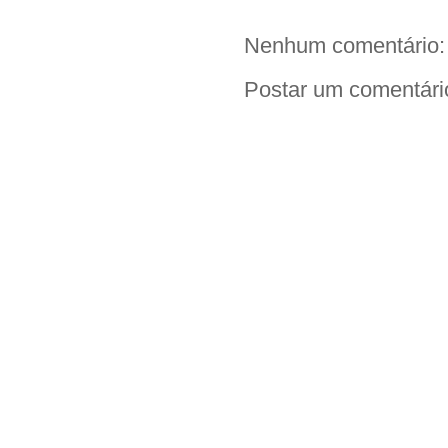
k
p
k
Nenhum comentário:
Postar um comentári