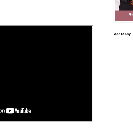
AddToAny