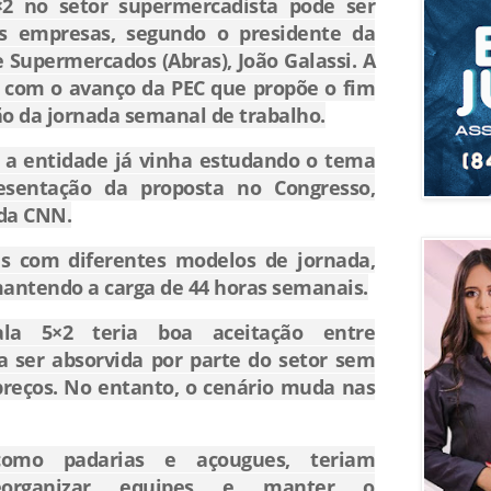
×2 no setor supermercadista pode ser
as empresas, segundo o presidente da
de Supermercados (
Abras)
,
João Galassi
. A
 com o avanço da PEC que propõe o fim
ão da jornada semanal de trabalho.
 a entidade já vinha estudando o tema
sentação da proposta no Congresso,
da CNN.
es com diferentes modelos de jornada,
mantendo a carga de 44 horas semanais.
la 5×2 teria boa aceitação entre
a ser absorvida por parte do setor sem
reços. No entanto, o cenário muda nas
como padarias e açougues, teriam
reorganizar equipes e manter o