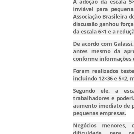
A adoção da escala 5
inviável para pequen
Associação Brasileira 
discussão ganhou força
da escala 6×1 e a reduç
De acordo com Galassi,
antes mesmo da apre
conforme informações 
Foram realizados test
incluindo 12×36 e 5×2, 
Segundo ele, a esca
trabalhadores e poderi
aumento imediato de p
pequenas empresas.
Negócios menores, 
dificuldade para 