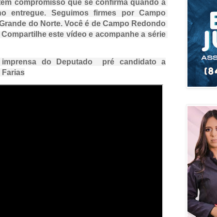
E tem compromisso que se confirma quando a 
lho entregue. Seguimos firmes por Campo 
 Grande do Norte. Você é de Campo Redondo 
Compartilhe este vídeo e acompanhe a série 
 imprensa do Deputado pré candidato a
 Farias