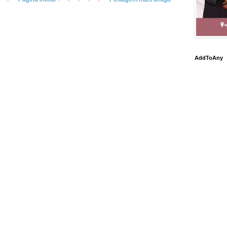
AddToAny