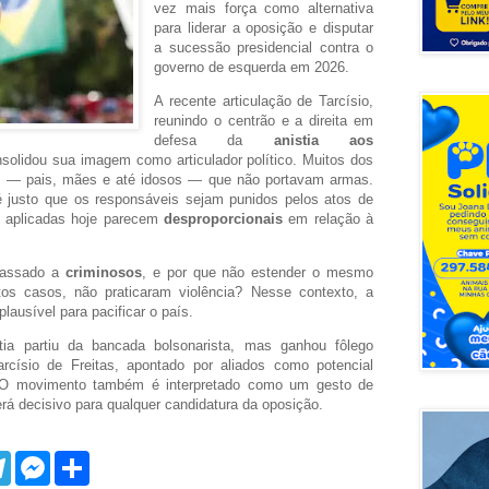
vez mais força como alternativa
para liderar a oposição e disputar
a sucessão presidencial contra o
governo de esquerda em 2026.
A recente articulação de Tarcísio,
reunindo o centrão e a direita em
defesa da
anistia aos
nsolidou sua imagem como articulador político. Muitos dos
 — pais, mães e até idosos — que não portavam armas.
 justo que os responsáveis sejam punidos pelos atos de
s aplicadas hoje parecem
desproporcionais
em relação à
 passado a
criminosos
, e por que não estender o mesmo
itos casos, não praticaram violência? Nesse contexto, a
ausível para pacificar o país.
ia partiu da bancada bolsonarista, mas ganhou fôlego
císio de Freitas, apontado por aliados como potencial
 O movimento também é interpretado como um gesto de
erá decisivo para qualquer candidatura da oposição.
T
M
S
e
e
h