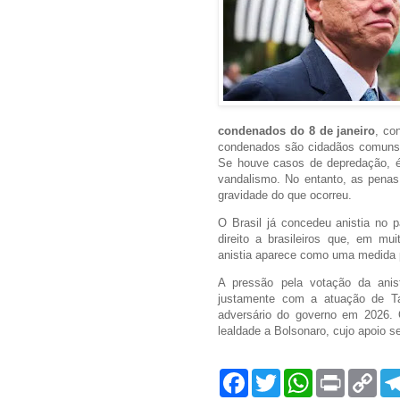
condenados do 8 de janeiro
, co
condenados são cidadãos comuns
Se houve casos de depredação, é
vandalismo. No entanto, as pena
gravidade do que ocorreu.
O Brasil já concedeu anistia no
direito a brasileiros que, em mu
anistia aparece como uma medida pl
A pressão pela votação da anist
justamente com a atuação de Tar
adversário do governo em 2026.
lealdade a Bolsonaro, cujo apoio s
F
T
W
P
C
a
w
h
r
o