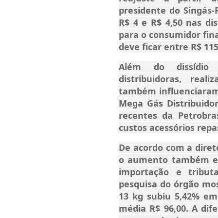
presidente do Singás-
R$ 4 e R$ 4,50 nas di
para o consumidor final
deve ficar entre R$ 11
Além do dissídio 
distribuidoras, rea
também influenciaram
Mega Gás Distribuidor
recentes da Petrobr
custos acessórios rep
De acordo com a direto
o aumento também est
importação e tribu
pesquisa do órgão mos
13 kg subiu 5,42% em
média R$ 96,00. A dif