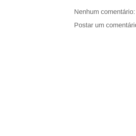
k
p
k
Nenhum comentário:
Postar um comentári