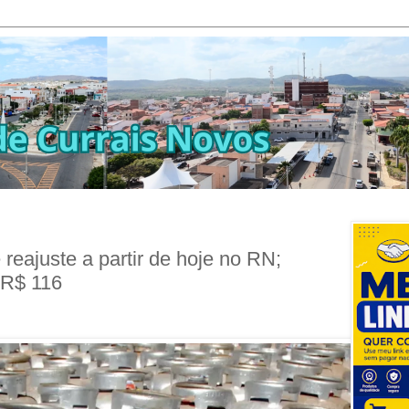
reajuste a partir de hoje no RN;
 R$ 116