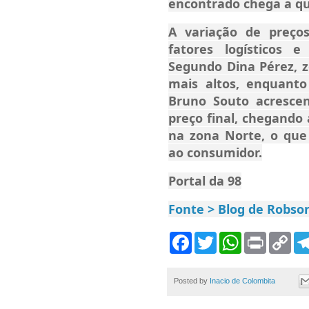
encontrado chega a qu
A variação de preços
fatores logísticos 
Segundo Dina Pérez, z
mais altos, enquanto
Bruno Souto acrescen
preço final, chegando 
na zona Norte, o que
ao consumidor.
Portal da 98
Fonte > Blog de Robson
F
T
W
P
C
a
w
h
r
o
c
i
a
i
p
e
t
t
n
y
b
t
s
t
L
Posted by
Inacio de Colombita
o
e
A
i
o
r
p
n