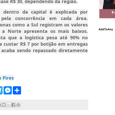
ase R$ 30, dependendo da região.
 dentro da capital é explicada por
e pela concorrência em cada área.
onas como a Sul registram os valores
AddToAny
 a Norte apresenta os mais baixos.
ta que a logística pesa até 90% no
a custar R$ 7 por botijão em entregas
 acaba sendo repassado diretamente
 Pires
T
M
S
e
e
h
l
s
a
e
s
r
g
e
e
r
n
a
g