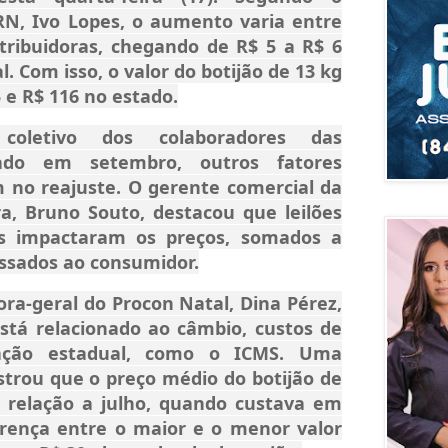
RN, Ivo Lopes, o aumento varia entre
stribuidoras, chegando de R$ 5 a R$ 6
. Com isso, o valor do botijão de 13 kg
5 e R$ 116 no estado.
coletivo dos colaboradores das
lizado em setembro, outros fatores
 no reajuste. O gerente comercial da
a, Bruno Souto, destacou que leilões
as impactaram os preços, somados a
assados ao consumidor.
ra-geral do Procon Natal, Dina Pérez,
á relacionado ao câmbio, custos de
tação estadual, como o ICMS. Uma
trou que o preço médio do botijão de
 relação a julho, quando custava em
erença entre o maior e o menor valor