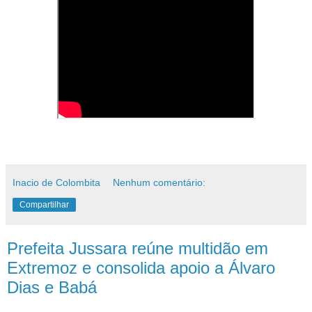
Inacio de Colombita
Nenhum comentário:
Compartilhar
Prefeita Jussara reúne multidão em
Extremoz e consolida apoio a Álvaro
Dias e Babá