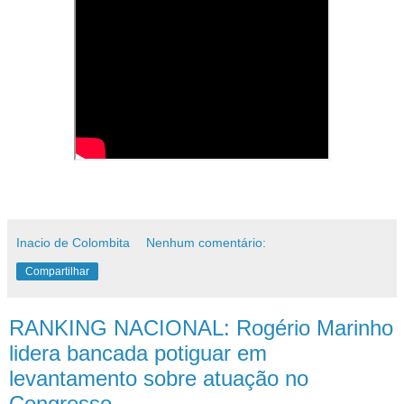
Inacio de Colombita
Nenhum comentário:
Compartilhar
RANKING NACIONAL: Rogério Marinho
lidera bancada potiguar em
levantamento sobre atuação no
Congresso