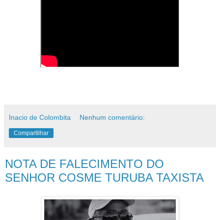
Inacio de Colombita
Nenhum comentário:
Compartilhar
NOTA DE FALECIMENTO DO
SENHOR COSME TURUBA TAXISTA