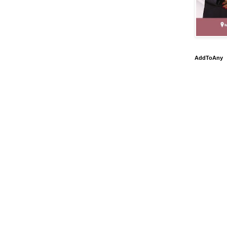
AddToAny