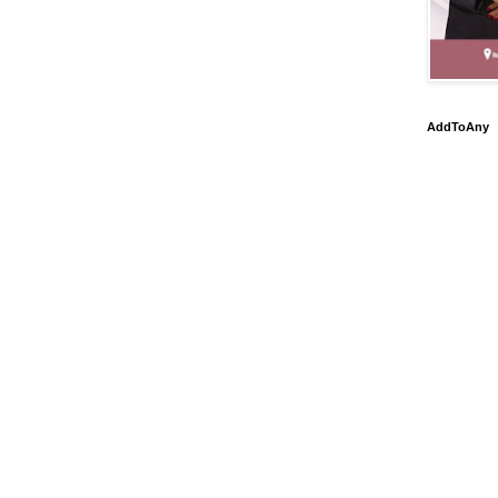
AddToAny