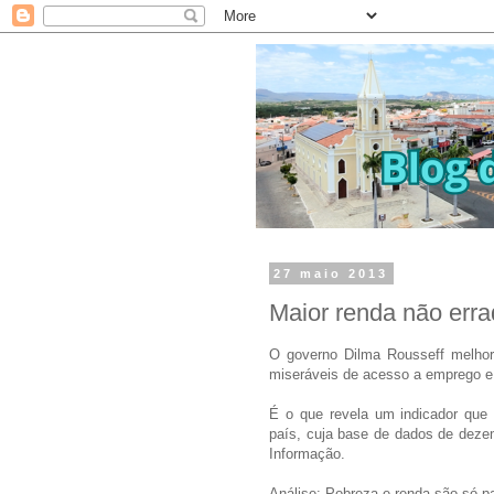
27 maio 2013
Maior renda não erra
O governo Dilma Rousseff melhor
miseráveis de acesso a emprego e
É o que revela um indicador que 
país, cuja base de dados de deze
Informação.
Análise: Pobreza e renda são só p