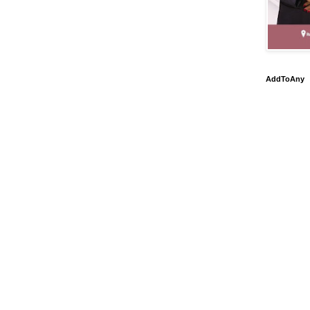
AddToAny