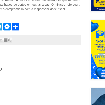
lico urbano, primeira causa das manifestações que tomaram
panhados de cortes em outras áreas. O ministro reforçou a
r o compromisso com a responsabilidade fiscal.
T
M
S
e
e
h
l
s
a
e
s
r
g
e
e
r
n
a
g
m
e
r
o