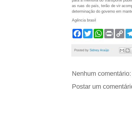
para a melhoria do transporte púb
as ruas do país, terão de vir acom
determinação do governo em mante
Agência brasil
F
T
W
P
C
a
w
h
r
o
c
i
a
i
p
e
t
t
n
y
b
t
s
t
L
Posted by
Sidney Araújo
o
e
A
i
o
r
p
n
k
p
k
Nenhum comentário:
Postar um comentári