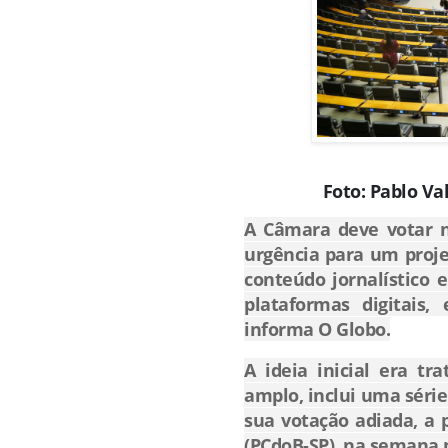
Foto: Pablo V
A Câmara deve votar ne
urgência para um proj
conteúdo jornalístico 
plataformas digitais
informa O Globo.
A ideia inicial era t
amplo, inclui uma séri
sua votação adiada, a p
(PCdoB-SP), na semana 