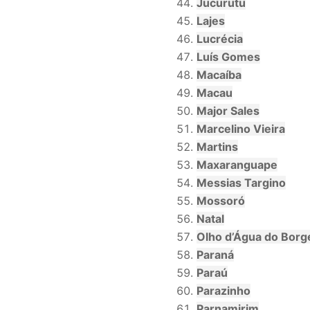
Jucurutu
Lajes
Lucrécia
Luís Gomes
Macaíba
Macau
Major Sales
Marcelino Vieira
Martins
Maxaranguape
Messias Targino
Mossoró
Natal
Olho d’Água do Borg
Paraná
Paraú
Parazinho
Parnamirim