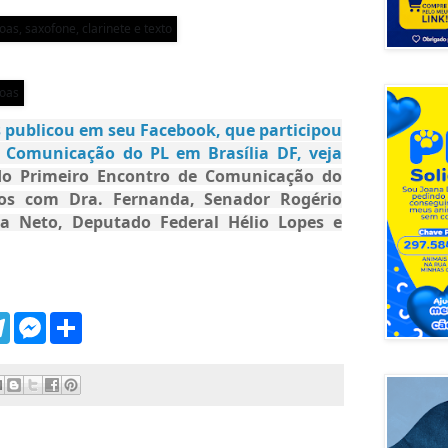
s
publicou em seu Facebook, que participou
 Comunicação do PL em Brasília DF, veja
 do Primeiro Encontro de Comunicação do
tros com Dra. Fernanda, Senador Rogério
ta Neto, Deputado Federal
Hélio Lopes e
T
M
S
e
e
h
l
s
a
e
s
r
g
e
e
r
n
a
g
m
e