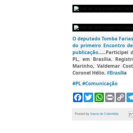
O deputado
Tomba Faria
do primeiro Encontro de
publicação
.....
Participei
PL, em Brasília. Regis
Marinho, Valdemar Cos
Coronel Hélio.
a
#Brasíli
#PL
#Comunicação
F
T
W
P
C
a
w
h
r
o
c
i
a
i
p
e
t
t
n
y
b
t
s
t
L
Posted by
Inacio de Colombita
o
e
A
i
o
r
p
n
k
p
k