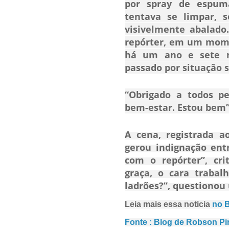
por spray de espu
tentava se limpar, s
visivelmente abalado
repórter, em um mome
há um ano e sete m
passado por situação 
“Obrigado a todos p
bem-estar. Estou bem”,
A cena, registrada ao
gerou indignação entr
com o repórter”, cri
graça, o cara trabal
ladrões?”, questionou
Leia mais essa noticia
no B
Fonte : Blog de Robson Pi