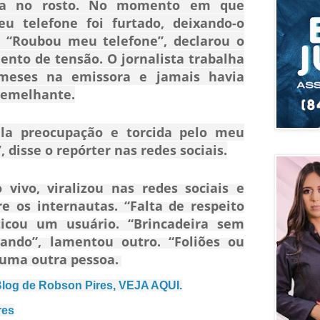
ma no rosto. No momento em que
eu telefone foi furtado, deixando-o
. “Roubou meu telefone”, declarou o
nto de tensão. O jornalista trabalha
eses na emissora e jamais havia
semelhante.
ela preocupação e torcida pelo meu
 disse o repórter nas redes sociais.
 vivo, viralizou nas redes sociais e
e os internautas. “Falta de respeito
ticou um usuário. “Brincadeira sem
hando”, lamentou outro. “Foliões ou
 uma outra pessoa.
log de Robson Pires, VEJA AQUI.
res