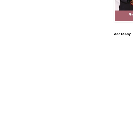
AddToAny