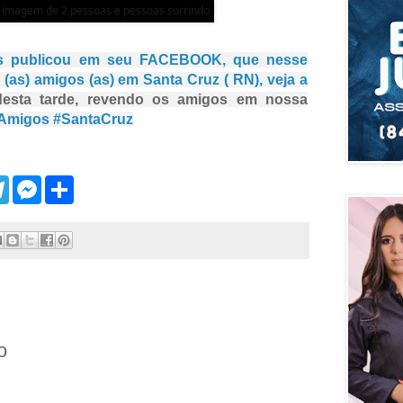
s publicou em seu FACEBOOK, que nesse
 (as) amigos (as) em Santa Cruz ( RN), veja a
desta tarde, revendo os amigos em nossa
Amigos
#SantaCruz
T
M
S
e
e
h
l
s
a
e
s
r
g
e
e
r
n
a
g
m
e
r
o