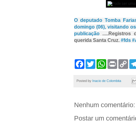
O deputado Tomba Faria
domingo (06), visitando os
publicação
.....
Registros 
querida Santa Cruz.
#fds
#
F
T
W
P
C
a
w
h
r
o
c
i
a
i
p
e
t
t
n
y
b
t
s
t
L
Posted by
Inacio de Colombita
o
e
A
i
o
r
p
n
k
p
k
Nenhum comentário:
Postar um comentári