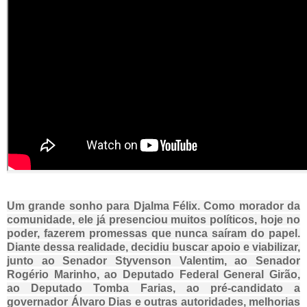
Um grande sonho para Djalma Félix. Como morador da
comunidade, ele já presenciou muitos políticos, hoje no
poder, fazerem promessas que nunca saíram do papel.
Diante dessa realidade, decidiu buscar apoio e viabilizar,
junto ao Senador
Styvenson Valentim
, ao Senador
Rogério Marinho
, ao Deputado Federal
General Girão
,
ao Deputado
Tomba Farias
, ao pré-candidato a
governador
Álvaro Dias
e outras autoridades, melhorias