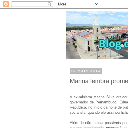
15 maio 2013
Marina lembra prome
A ex-ministra Marina Silva critico
governador de Pernambuco, Eduar
República, no início da noite de o
socialista, quando ele assinou fic
Além de não indicar possíveis po
alguma identificação programática