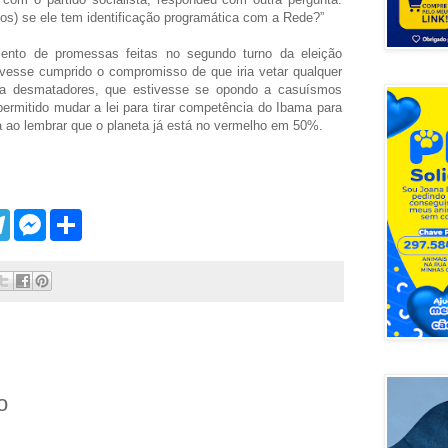
os) se ele tem identificação programática com a Rede?”
ento de promessas feitas no segundo turno da eleição
tivesse cumprido o compromisso de que iria vetar qualquer
para desmatadores, que estivesse se opondo a casuísmos
permitido mudar a lei para tirar competência do Ibama para
la ao lembrar que o planeta já está no vermelho em 50%.
T
M
S
e
e
h
l
s
a
e
s
r
g
e
e
r
n
a
g
m
e
r
o