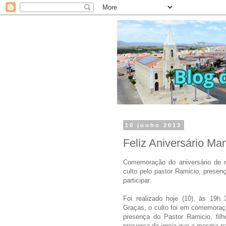
10 junho 2013
Feliz Aniversário M
Comemoração do aniversário de n
culto pelo pastor Ramicio, presenç
participar.
Foi realizado hoje (10), às 19h
Graças, o culto foi em comemoraç
presença do Pastor Ramicio, fil
presença da igreja que a mesma par