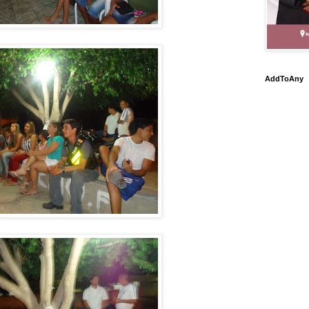
AddToAny