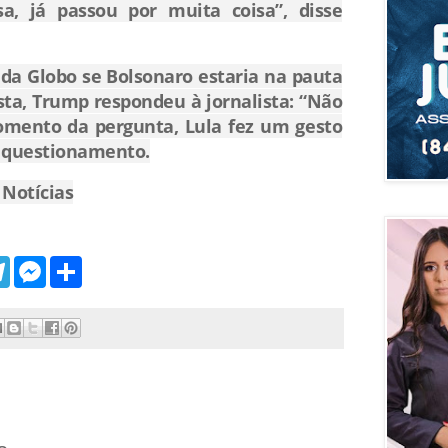
a, já passou por muita coisa”, disse
 da Globo se Bolsonaro estaria na pauta
sta, Trump respondeu à jornalista: “Não
omento da pergunta, Lula fez um gesto
 questionamento.
Notícias
T
M
S
e
e
h
l
s
a
e
s
r
g
e
e
r
n
a
g
m
e
r