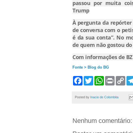
passou por muita cois
Trump
À pergunta da repórter
de conversa com o peti
é da sua conta”. No m
de quem não gostou do
Com informações de BZ 
Fonte > Blog do BG
F
T
W
P
C
a
w
h
r
o
c
i
a
i
p
e
t
t
n
y
b
t
s
t
L
Posted by
Inacio de Colombita
o
e
A
i
o
r
p
n
k
p
k
Nenhum comentário: