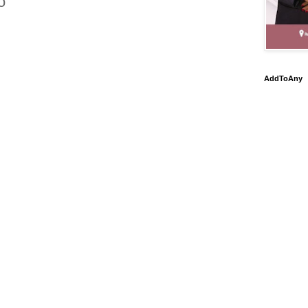
o
AddToAny