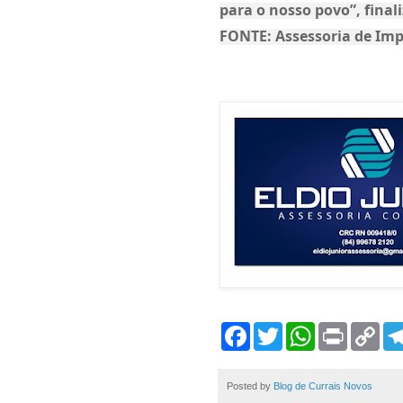
para o nosso povo”, finali
FONTE: Assessoria de Im
F
T
W
P
C
a
w
h
r
o
c
i
a
i
p
e
t
t
n
y
b
t
s
t
L
Posted by
Blog de Currais Novos
o
e
A
i