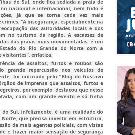
ibau do Sul, onde fica sediada a praia de
tino nacional e internacional, nem tudo é
ções, já que se torna cada vez mais
e crimes. “A insegurança, especialmente na
reocupação das autoridades locais e dos
em no turismo da região. A escassez de
s orlas das praias mais movimentadas, é um
 Estado do Rio Grande do Norte com a
visitantes”, enfatiza.
ência de assaltos, furtos e roubos são
do grande repercussão nos veículos de
te, foi noticiado pelo "Blog do Gustavo
órgãos de imprensa que assaltos, furtos e
egreiros, por exemplo, destacou que nesse
lotada, com um grande evento e só tinha
 do Sul, infelizmente, é uma realidade do
Norte, que precisa investir em estrutura,
são de mais agentes policiais, com vistas
ade e trazer maior sensação de segurança