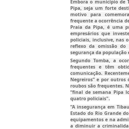
Embora o município de T
Pipa, seja um forte des
motivo para comemora
frequente a ocorrência d
Praia da Pipa, é uma p
empresários que invest
policiais, inclusive, na
reflexo da omissão do
segurança da população e 
Segundo Tomba, a ocorr
frequentes e têm obti
comunicação. Recentemen
Negreiros” e por outros 
roubos são frequentes. N
“final de semana Pipa 
quatro policiais".
“A insegurança em Tibau
Estado do Rio Grande do 
equipamentos e na admis
a diminuir a criminalid