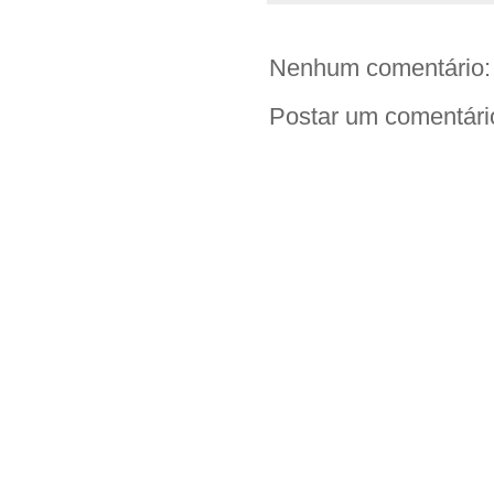
o
r
p
n
k
p
k
Nenhum comentário:
Postar um comentári