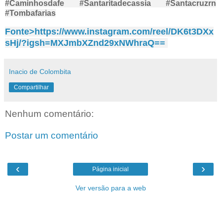
#Caminhosdafe #Santaritadecassia #Santacruzrn
#Tombafarias
Fonte>https://www.instagram.com/reel/DK6t3DXx
sHj/?igsh=MXJmbXZnd29xNWhraQ==
Inacio de Colombita
Compartilhar
Nenhum comentário:
Postar um comentário
‹
›
Página inicial
Ver versão para a web