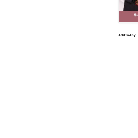
AddToAny