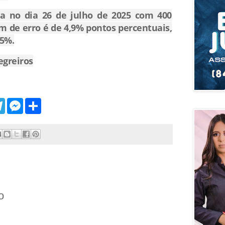
da no dia 26 de julho de 2025 com 400
m de erro é de 4,9% pontos percentuais,
95%.
egreiros
T
M
S
e
e
h
l
s
a
e
s
r
g
e
e
r
n
a
g
m
e
r
o