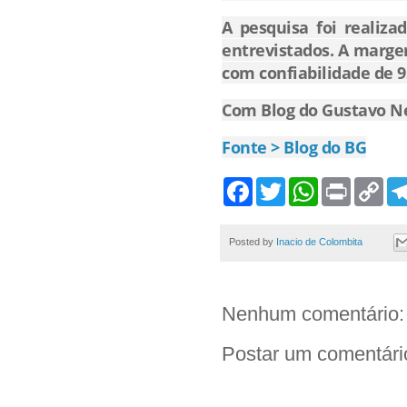
A pesquisa foi realiza
entrevistados. A marge
com confiabilidade de 
Com Blog do Gustavo N
Fonte > Blog do BG
F
T
W
P
C
a
w
h
r
o
c
i
a
i
p
e
t
t
n
y
b
t
s
t
L
Posted by
Inacio de Colombita
o
e
A
i
o
r
p
n
k
p
k
Nenhum comentário:
Postar um comentári