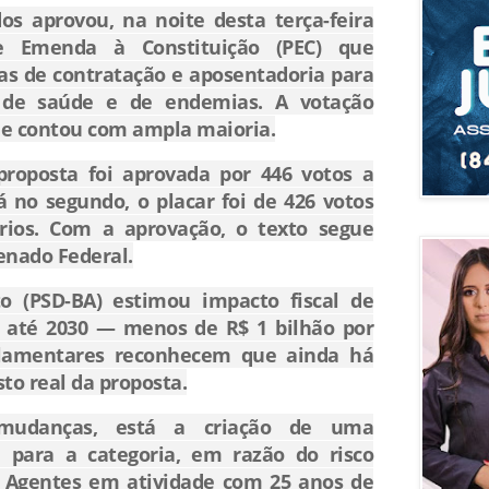
s aprovou, na noite desta terça-feira
e Emenda à Constituição (PEC) que
s de contratação e aposentadoria para
 de saúde e de endemias. A votação
 e contou com ampla maioria.
proposta foi aprovada por 446 votos a
Já no segundo, o placar foi de 426 votos
ários. Com a aprovação, o texto segue
enado Federal.
to (PSD-BA) estimou impacto fiscal de
s até 2030 — menos de R$ 1 bilhão por
arlamentares reconhecem que ainda há
sto real da proposta.
 mudanças, está a criação de uma
l para a categoria, em razão do risco
. Agentes em atividade com 25 anos de