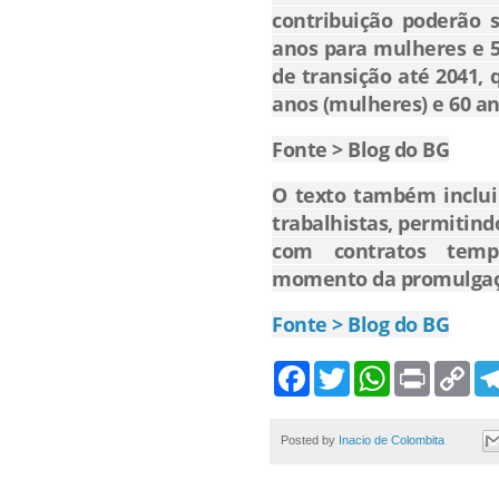
contribuição poderão
anos para mulheres e
de transição até 2041,
anos (mulheres) e 60 a
Fonte > Blog do BG
O texto também inclui 
trabalhistas, permitin
com contratos tempo
momento da promulgaç
Fonte > Blog do BG
F
T
W
P
C
a
w
h
r
o
c
i
a
i
p
e
t
t
n
y
b
t
s
t
L
Posted by
Inacio de Colombita
o
e
A
i
o
r
p
n
k
p
k