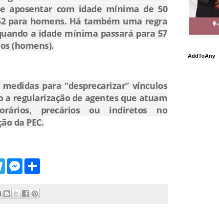
 se aposentar com idade mínima de 50
 52 para homens. Há também uma regra
 quando a idade mínima passará para 57
nos (homens).
AddToAny
medidas para “desprecarizar” vínculos
do a regularização de agentes que atuam
rários, precários ou indiretos no
ão da PEC.
T
M
S
e
e
h
l
s
a
e
s
r
g
e
e
r
n
a
g
m
e