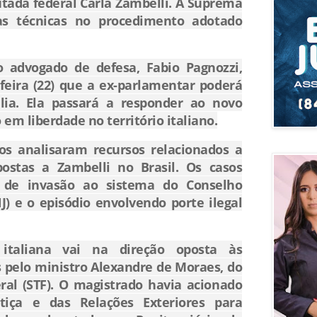
utada federal
Carla Zambelli
. A Suprema
has técnicas no procedimento adotado
 advogado de defesa, Fabio Pagnozzi,
feira (22) que a ex-parlamentar poderá
ália. Ela passará a responder ao novo
m liberdade no território italiano.
os analisaram recursos relacionados a
ostas a Zambelli no Brasil. Os casos
 de invasão ao sistema do Conselho
J) e o episódio envolvendo porte ilegal
italiana vai na direção oposta às
s pelo ministro
Alexandre de Moraes
, do
al (STF). O magistrado havia acionado
stiça e das Relações Exteriores para