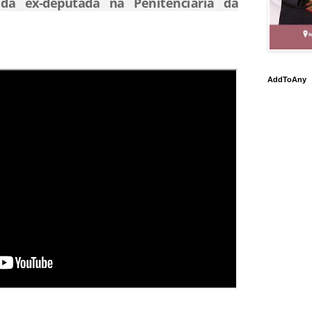
 da ex-deputada na Penitenciária da
AddToAny