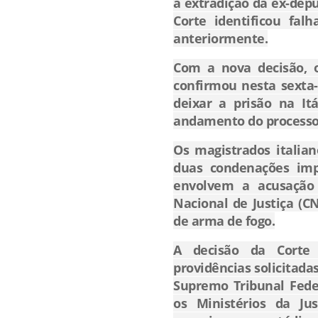
a extradição da ex-dep
Corte identificou fal
anteriormente.
Com a nova decisão, o
confirmou nesta sexta-
deixar a prisão na It
andamento do processo e
Os magistrados italian
duas condenações imp
envolvem a acusação
Nacional de Justiça (CN
de arma de fogo.
A decisão da Corte 
providências solicitada
Supremo Tribunal Feder
os Ministérios da Ju