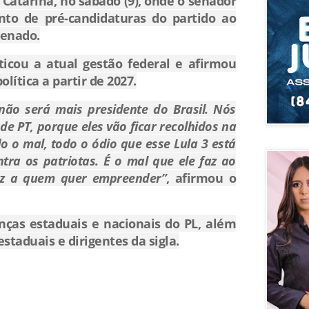
 Catarina
, no sábado (9), onde o senador
nto de pré-candidaturas do partido ao
Senado.
icou a atual gestão federal e afirmou
olítica a partir de 2027.
 não será mais presidente do Brasil. Nós
de PT, porque eles vão ficar recolhidos na
do o mal, todo o ódio que esse Lula 3 está
ra os patriotas. É o mal que ele faz ao
faz a quem quer empreender”
, afirmou o
nças estaduais e nacionais do PL, além
staduais e dirigentes da sigla.