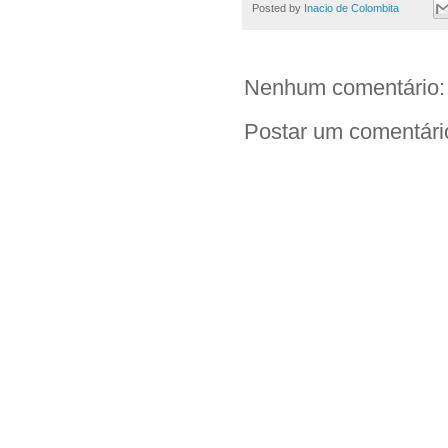
b
t
s
t
L
Posted by
Inacio de Colombita
o
e
A
i
o
r
p
n
k
p
k
Nenhum comentário:
Postar um comentári