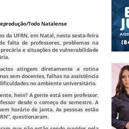
Reprodução/Todo Natalense
es da UFRN, em Natal, nesta sexta-feira
de falta de professores, problemas na
precária e situações de vulnerabilidade
ria.
actos atingem diretamente a rotina
nas sem docentes, falhas na assistência
 dificuldades no ambiente universitário.
ente, hein? A gente está sem professor,
ofessor desde o começo do semestre. A
em horário de janta. As pessoas estão
FRN”, questionaram.
eram que não estão sendo ouvidos pela