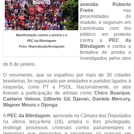
avenida Roberto
Freire
, nas
proximidades do
viaduto, e seguiram em
caminhada com trio
elétrico em protesto
Manifestação contra a anistia e a
contra a
PEC da
PEC da Blindagem
Blindagem
e contra a
Foto: Reprodução/Instagram
tentativa de anistia a
investigados pelos atos
de 8 de janeiro.
O movimento, que se espalhou por mais de 30 cidades
brasileiras, foi organizado por entidades e partidos ligados à
esquerda, como PT e PSOL. Nacionalmente, os atos
tiveram a participação de artistas como
Chico Buarque,
Caetano Veloso, Gilberto Gil, Djavan, Daniela Mercury,
Wagner Moura
e
Djonga
.
A
PEC da Blindagem
, aprovada na Câmara dos Deputados
na última terça-feira (16), amplia o foro privilegiado,
restringe processos criminais contra parlamentares e
determina que deputados e senadores só possam ser